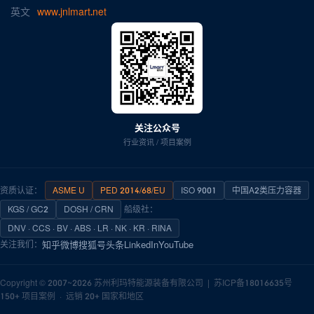
英文
www.jnlmart.net
关注公众号
行业资讯 / 项目案例
资质认证：
ASME U
PED 2014/68/EU
ISO 9001
中国A2类压力容器
KGS / GC2
DOSH / CRN
船级社：
DNV · CCS · BV · ABS · LR · NK · KR · RINA
知乎
微博
搜狐号
头条
LinkedIn
YouTube
关注我们：
Copyright © 2007~2026
苏州利玛特能源装备有限公司
|
苏ICP备18016635号
150+ 项目案例 · 远销 20+ 国家和地区