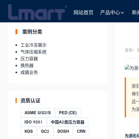
首页
>
案例展示
>
工业冷冻展示
» 正文
网站首页
产品中心
新
案例分类
工业冷冻展示
发布：20
气体压缩系统
压力容器
换热器
成撬业务
浙
保
资质认证
这
为
ASME U/U2/S
PED (CE)
ISO 9001
中国A2类压力容器
KGS
GC2
DOSH
CRN
为浙石