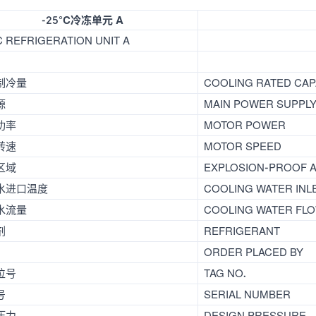
-25°C冷冻单元 A
C REFRIGERATION UNIT A
制冷量
COOLING RATED CAP
源
MAIN POWER SUPPL
功率
MOTOR POWER
转速
MOTOR SPEED
区域
EXPLOSION-PROOF 
水进口温度
COOLING WATER INL
水流量
COOLING WATER FLO
剂
REFRIGERANT
ORDER PLACED BY
位号
TAG NO.
号
SERIAL NUMBER
压力
DESIGN PRESSURE