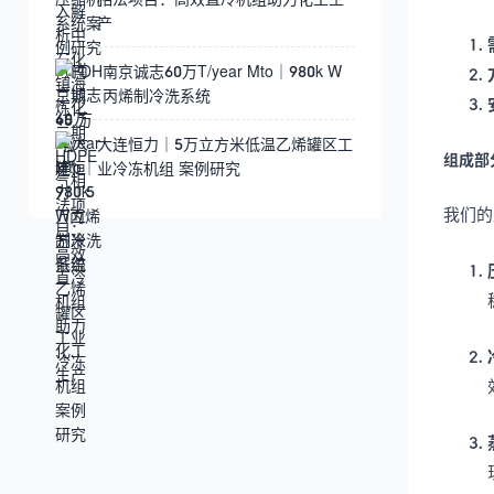
产
南京诚志60万T/year Mto｜980k W
丙烯制冷洗系统
大连恒力｜5万立方米低温乙烯罐区工
组成部
业冷冻机组 案例研究
我们的