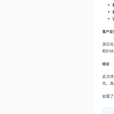
客户反
浙石化
和EV
结论
此次项
化、高
如需了