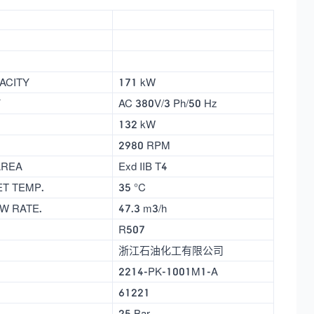
ACITY
171 kW
Y
AC 380V/3 Ph/50 Hz
132 kW
2980 RPM
AREA
Exd IIB T4
ET TEMP.
35 °C
W RATE.
47.3 m3/h
R507
浙江石油化工有限公司
2214-PK-1001M1-A
61221
25 Bar