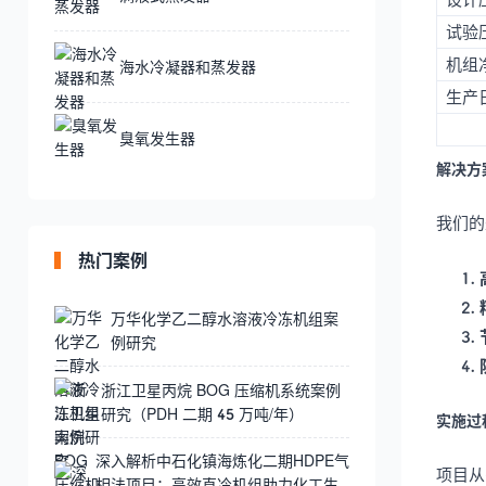
试验
机组
海水冷凝器和蒸发器
生产
臭氧发生器
解决方
我们的
热门案例
万华化学乙二醇水溶液冷冻机组案
例研究
浙江卫星丙烷 BOG 压缩机系统案例
研究（PDH 二期 45 万吨/年）
实施过
深入解析中石化镇海炼化二期HDPE气
项目从
相法项目：高效直冷机组助力化工生