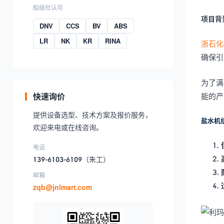
船级社认可
项目背
DNV
CCS
BV
ABS
LR
NK
KR
RINA
浙石化
确保引
为了满
快速询价
能的产
提供设备选型、技术方案及报价服务，
盐水机
欢迎来电或在线咨询。
电话
139-6103-6109
（朱工）
邮箱
zqb@jnlmart.com