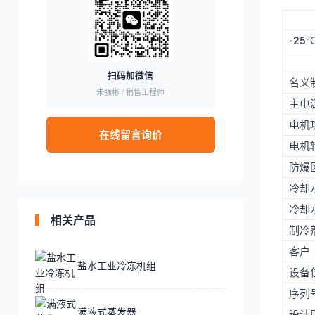
-25°
扫码加微信
名义
朱强彬 / 销售工程师
主电
电机
在线留言询价
电机
防爆
冷却
冷却
相关产品
制冷
客户
盐水工业冷冻机组
设备
序列
满液式蒸发器
设计