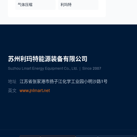
气体压缩
利玛特
苏州利玛特能源装备有限公司
Suzhou Lmart Energy Equipment Co., Ltd. | Since 2007
地址
江苏省张家港市扬子江化学工业园小明沙路1号
英文
www.jnlmart.net