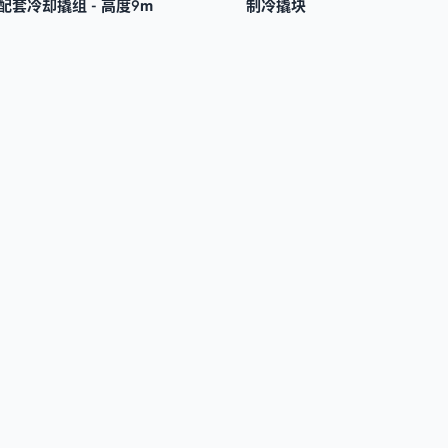
套冷却撬组 - 高度9m
制冷撬块