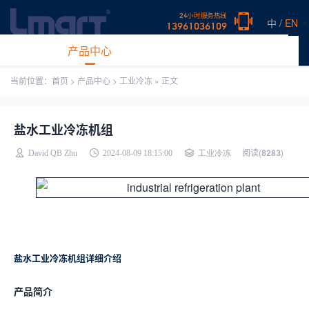
24小时服务热线
中 /
EN
13961036109
网站首页
产品中心
新闻中心
案例展示
常见问题
关于
当前位置：
首页
>
产品中心
>
工业冷冻
» 正文
盐水工业冷冻机组
阅读(
8283)
David QB Zhu
2024-08-09 18:15:00
工业冷冻
盐水工业冷冻机组详细介绍
产品简介