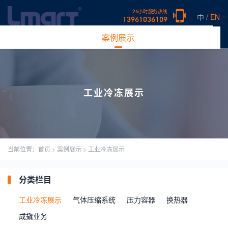
24小时服务热线
中 /
EN
13961036109
首页
产品中心
新闻中心
案例展示
常见问题
关于我们
工业冷冻展示
当前位置：
首页
>
案例展示
>
工业冷冻展示
分类栏目
工业冷冻展示
气体压缩系统
压力容器
换热器
成撬业务