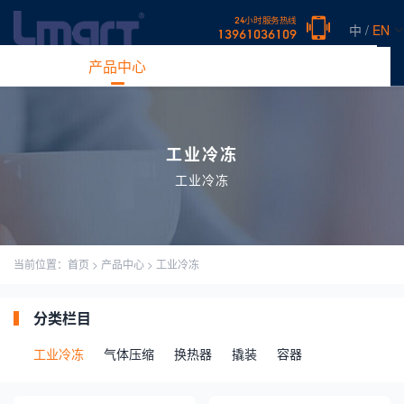
24小时服务热线
中 /
EN
13961036109
网站首页
产品中心
新闻中心
案例展示
常见问题
关于
工业冷冻
工业冷冻
当前位置：
首页
>
产品中心
>
工业冷冻
分类栏目
工业冷冻
气体压缩
换热器
撬装
容器