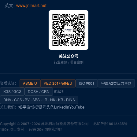
英文
www.jnlmart.net
关注公众号
行业资讯 / 项目案例
资质认证：
ASME U
PED 2014/68/EU
ISO 9001
中国A2类压力容器
KGS / GC2
DOSH / CRN
船级社：
DNV · CCS · BV · ABS · LR · NK · KR · RINA
知乎
微博
搜狐号
头条
LinkedIn
YouTube
关注我们：
Copyright © 2007~2026
苏州利玛特能源装备有限公司
|
苏ICP备18016635号
150+ 项目案例 · 远销 20+ 国家和地区