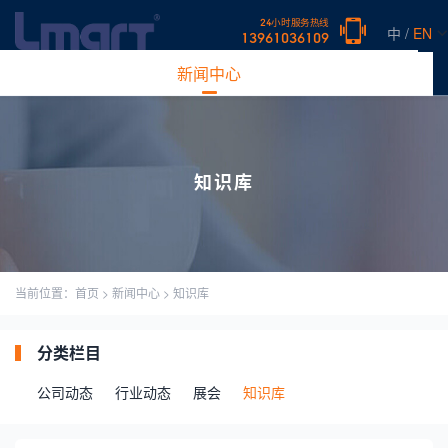
24小时服务热线
中 /
EN
13961036109
网站首页
产品中心
新闻中心
案例展示
常见问题
关于
知识库
当前位置：
首页
>
新闻中心
>
知识库
分类栏目
公司动态
行业动态
展会
知识库