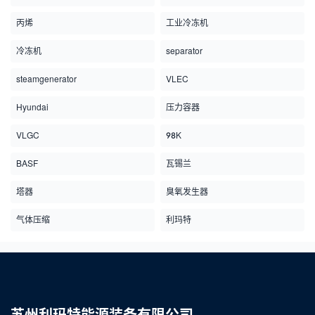
丙烯
工业冷冻机
冷冻机
separator
steamgenerator
VLEC
Hyundai
压力容器
VLGC
98K
BASF
瓦锡兰
塔器
臭氧发生器
气体压缩
利玛特
苏州利玛特能源装备有限公司