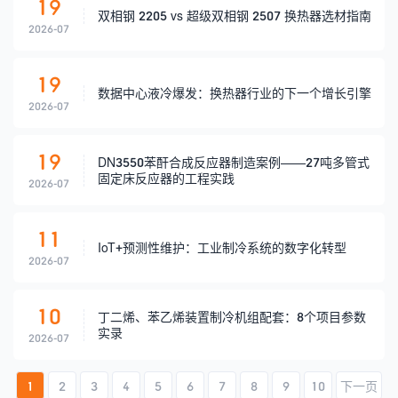
19
双相钢 2205 vs 超级双相钢 2507 换热器选材指南
2026-07
19
数据中心液冷爆发：换热器行业的下一个增长引擎
2026-07
19
DN3550苯酐合成反应器制造案例——27吨多管式
固定床反应器的工程实践
2026-07
11
IoT+预测性维护：工业制冷系统的数字化转型
2026-07
10
丁二烯、苯乙烯装置制冷机组配套：8个项目参数
实录
2026-07
1
2
3
4
5
6
7
8
9
10
下一页