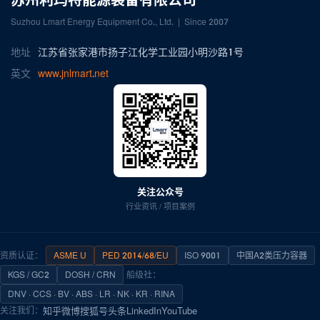
Suzhou Lmart Energy Equipment Co., Ltd. | Since 2007
地址
江苏省张家港市扬子江化学工业园小明沙路1号
英文
www.jnlmart.net
关注公众号
行业资讯 / 项目案例
资质认证：
ASME U
PED 2014/68/EU
ISO 9001
中国A2类压力容器
KGS / GC2
DOSH / CRN
船级社：
DNV · CCS · BV · ABS · LR · NK · KR · RINA
知乎
微博
搜狐号
头条
LinkedIn
YouTube
关注我们：