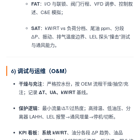
FAT
：I/O 与联锁、阀门行程、VFD 调参、控制叙
述、C&E 模拟；
SAT
：kW/RT vs 负荷分档、尾油 ppm、分段
ΔP、振动、排气温度边界、LEL 探头“撞击”测试
与通风能力。
6) 调试与运维（O&M）
干燥与充注
：严格控水份，按 OEM 流程干燥/抽空/充
注；记录
ΔT、UA、kW/RT
基线。
保护逻辑
：最小流量/ΔT/过热度；高排温、低油压、分
离器 LAHH、LEL 报警→通风增量→停机/切断。
KPI 看板
：
系统 kW/RT
、油分各段 ΔP 趋势、油品