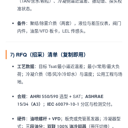
（TAN/含水/颗粒）、冷凝侧逼近温差、振动谱、探头校
准状态。
备件
：聚结/除雾介质（两套），液位与差压仪表，阀门
内件，油泵/VFD 板卡，LEL 传感头。
7) RFQ（招采）清单（复制即用）
工艺数据
：目标 Tsat/最小逼近温差；最小/常用/最大负
荷；冷凝介质（塔/风冷/冷却水）与温度；公用工程与场
地。
合规
：
AHRI 550/590
选型 + SAT；
ASHRAE
15/34（A3）
；
IEC 60079-10-1
分区与检测交付。
硬件
：
油喷螺杆 + VFD
；板壳或壳管蒸发器；冷凝器型
式；
三段油分
；
双联 100% 油冷却器
（带压切换）。