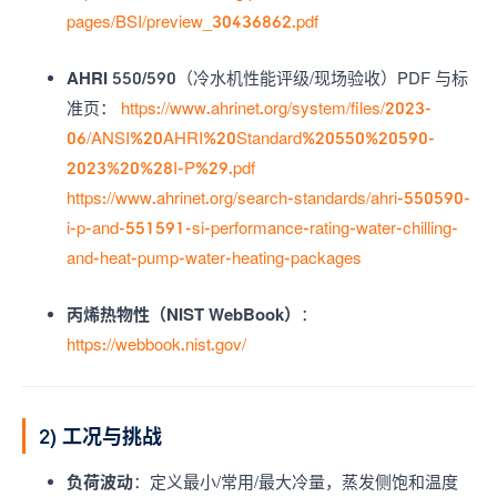
pages/BSI/preview_30436862.pdf
AHRI 550/590
（冷水机性能评级/现场验收）PDF 与标
准页：
https://www.ahrinet.org/system/files/2023-
06/ANSI%20AHRI%20Standard%20550%20590-
2023%20%28I-P%29.pdf
https://www.ahrinet.org/search-standards/ahri-550590-
i-p-and-551591-si-performance-rating-water-chilling-
and-heat-pump-water-heating-packages
丙烯热物性（NIST WebBook）
：
https://webbook.nist.gov/
2) 工况与挑战
负荷波动
：定义最小/常用/最大冷量，蒸发侧饱和温度