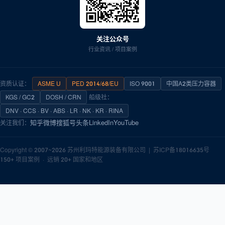
关注公众号
行业资讯 / 项目案例
资质认证：
ASME U
PED 2014/68/EU
ISO 9001
中国A2类压力容器
KGS / GC2
DOSH / CRN
船级社：
DNV · CCS · BV · ABS · LR · NK · KR · RINA
知乎
微博
搜狐号
头条
LinkedIn
YouTube
关注我们：
Copyright © 2007~2026
苏州利玛特能源装备有限公司
|
苏ICP备18016635号
150+ 项目案例 · 远销 20+ 国家和地区