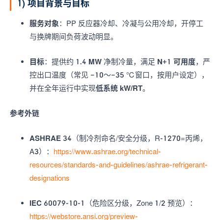
1) 项目背景与目标
服务对象
：PP 反应器冷却、冷凝与公用冷却，开停工
与换牌期间负荷波动明显。
目标
：提供约
1.4 MW
净制冷量，满足
N+1 可用度
，严
控出口温度（常见 −10～−35 ℃窗口，按用户设定），
并在全年运行中实现
低系统 kW/RT
。
参考外链
ASHRAE 34
（制冷剂命名/安全分级，R-1270=丙烯，
A3）：
https://www.ashrae.org/technical-
resources/standards-and-guidelines/ashrae-refrigerant-
designations
IEC 60079-10-1
（危险区分级，Zone 1/2 预览）：
https://webstore.ansi.org/preview-