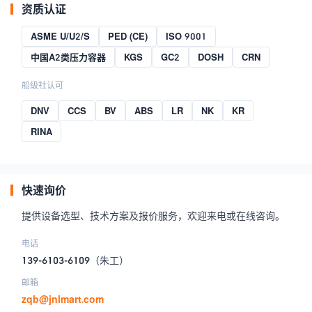
资质认证
ASME U/U2/S
PED (CE)
ISO 9001
中国A2类压力容器
KGS
GC2
DOSH
CRN
船级社认可
DNV
CCS
BV
ABS
LR
NK
KR
RINA
快速询价
提供设备选型、技术方案及报价服务，欢迎来电或在线咨询。
电话
139-6103-6109
（朱工）
邮箱
zqb@jnlmart.com