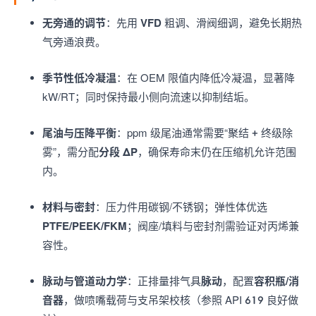
无旁通的调节
：先用
VFD
粗调、滑阀细调，避免长期热
气旁通浪费。
季节性低冷凝温
：在 OEM 限值内降低冷凝温，显著降
kW/RT；同时保持最小侧向流速以抑制结垢。
尾油与压降平衡
：ppm 级尾油通常需要“聚结 + 终级除
雾”，需分配
分段 ΔP
，确保寿命末仍在压缩机允许范围
内。
材料与密封
：压力件用碳钢/不锈钢；弹性体优选
PTFE/PEEK/FKM
；阀座/填料与密封剂需验证对丙烯兼
容性。
脉动与管道动力学
：正排量排气具
脉动
，配置
容积瓶/消
音器
，做喷嘴载荷与支吊架校核（参照 API 619 良好做