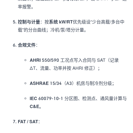
率报警。
控制与计量
：按
系统 kW/RT
优先级设“少台高载/多台中
载”的分台曲线；冷机/泵/塔分计量。
合规文件
：
AHRI 550/590
工况点写入合同与 SAT（记录
ΔT、流量、功率并按 AHRI 修正）；
ASHRAE 15/34
（A3）机房与制冷剂分级；
IEC 60079-10-1
分区图、检测点、通风量计算与
C&E
。
FAT / SAT
：