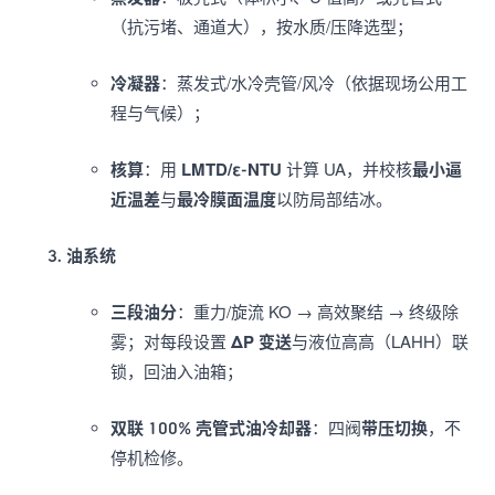
（抗污堵、通道大），按水质/压降选型；
冷凝器
：蒸发式/水冷壳管/风冷（依据现场公用工
程与气候）；
核算
：用
LMTD/ε-NTU
计算 UA，并校核
最小逼
近温差
与
最冷膜面温度
以防局部结冰。
油系统
三段油分
：重力/旋流 KO → 高效聚结 → 终级除
雾；对每段设置
ΔP 变送
与液位高高（LAHH）联
锁，回油入油箱；
双联 100% 壳管式油冷却器
：四阀
带压切换
，不
停机检修。