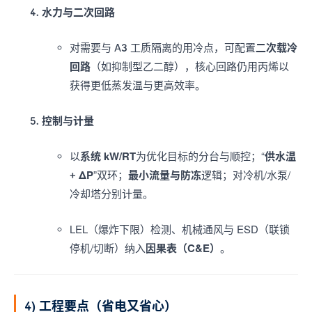
水力与二次回路
对需要与 A3 工质隔离的用冷点，可配置
二次载冷
回路
（如抑制型乙二醇），核心回路仍用丙烯以
获得更低蒸发温与更高效率。
控制与计量
以
系统 kW/RT
为优化目标的分台与顺控；“
供水温
+ ΔP
”双环；
最小流量与防冻
逻辑；对冷机/水泵/
冷却塔分别计量。
LEL（爆炸下限）检测、机械通风与 ESD（联锁
停机/切断）纳入
因果表（C&E）
。
4) 工程要点（省电又省心）