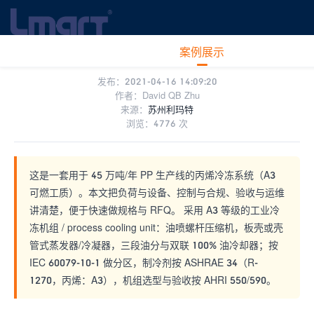
首页
>
案例展示
>
工业冷冻展示
» 正文
青岛金能｜45 万吨/年高性能聚丙烯装置 丙烯冷冻
网站首页
产品中心
新闻中心
案例展示
常见问题
关于
系统
发布：2021-04-16 14:09:20
作者：
David QB Zhu
来源：
苏州利玛特
浏览：4776 次
这是一套用于 45 万吨/年 PP 生产线的丙烯冷冻系统（A3
可燃工质）。本文把负荷与设备、控制与合规、验收与运维
讲清楚，便于快速做规格与 RFQ。 采用 A3 等级的工业冷
冻机组 / process cooling unit：油喷螺杆压缩机，板壳或壳
管式蒸发器/冷凝器，三段油分与双联 100% 油冷却器；按
IEC 60079-10-1 做分区，制冷剂按 ASHRAE 34（R-
1270，丙烯：A3），机组选型与验收按 AHRI 550/590。