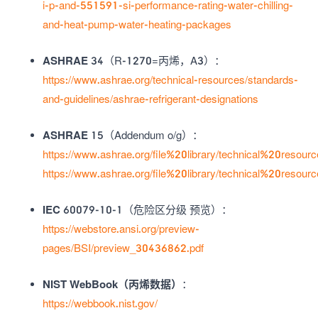
i-p-and-551591-si-performance-rating-water-chilling-
and-heat-pump-water-heating-packages
ASHRAE 34
（R-1270=丙烯，A3）：
https://www.ashrae.org/technical-resources/standards-
and-guidelines/ashrae-refrigerant-designations
ASHRAE 15
（Addendum o/g）：
https://www.ashrae.org/file%20library/technical%20re
https://www.ashrae.org/file%20library/technical%20re
IEC 60079-10-1
（危险区分级 预览）：
https://webstore.ansi.org/preview-
pages/BSI/preview_30436862.pdf
NIST WebBook（丙烯数据）
：
https://webbook.nist.gov/