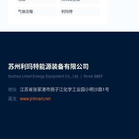
气体压缩
利玛特
苏州利玛特能源装备有限公司
Suzhou Lmart Energy Equipment Co., Ltd. | Since 2007
地址
江苏省张家港市扬子江化学工业园小明沙路1号
英文
www.jnlmart.net