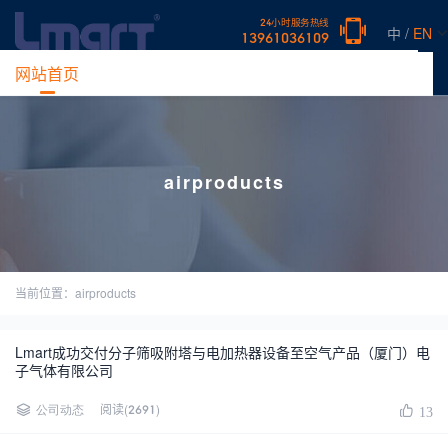
24小时服务热线
中 /
EN
13961036109
网站首页
产品中心
新闻中心
案例展示
常见问题
关于
airproducts
当前位置：airproducts
Lmart成功交付分子筛吸附塔与电加热器设备至空气产品（厦门）电
子气体有限公司
阅读(2691)
公司动态
13