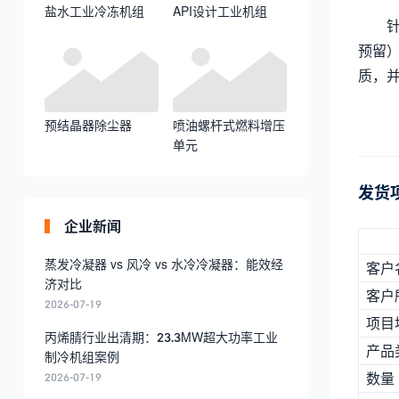
盐水工业冷冻机组
API设计工业机组
预留
质，
预结晶器除尘器
喷油螺杆式燃料增压
单元
发货
企业新闻
蒸发冷凝器 vs 风冷 vs 水冷冷凝器：能效经
客户
济对比
客户
2026-07-19
项目
丙烯腈行业出清期：23.3MW超大功率工业
产品
制冷机组案例
数量
2026-07-19