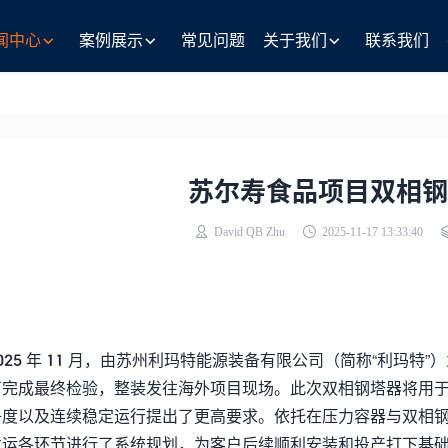
闻中心
案例展示
常见问题
关于我们
联系我们
苏尔寿食品项目双相钢
David QB Zhu
2025-11-17 13:33:40
025 年 11 月，由苏州利玛特能源装备有限公司（简称“利玛特
厂完成最终检验，整装发往海外项目现场。此次双相钢塔器将用
净度以及连续稳定运行提出了更高要求。依托在压力容器与双相
发运各环节进行了系统规划，为客户后续顺利安装和投产打下基