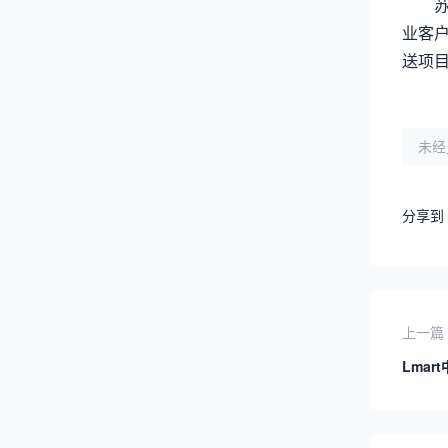
业客
送项
未经
分享到
上一篇
Lmar