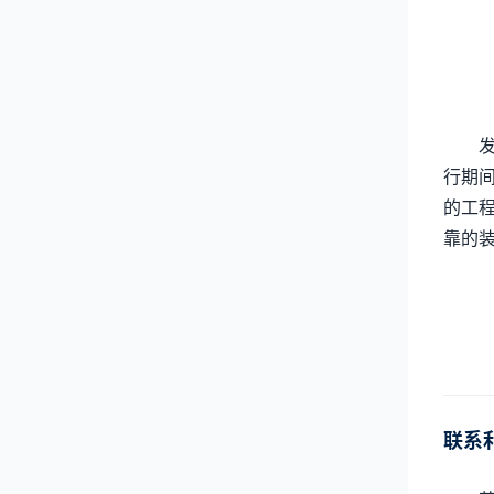
行期
的工
靠的
联系