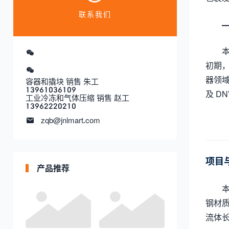
联系我们
初期
器领域
容器和撬块 销售 朱工
13961036109
及 D
工业冷冻和气体压缩 销售 赵工
13962220210
zqb@jnlmart.com
项目
产品推荐
钢材
流体