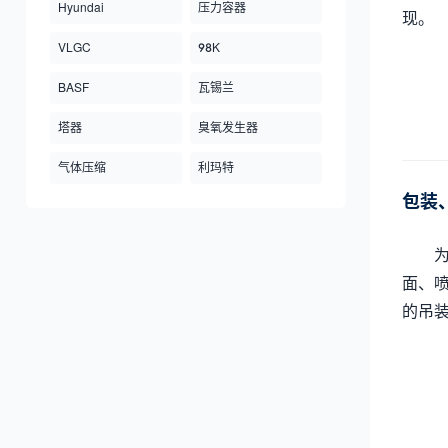
Hyundai
压力容器
现。
VLGC
98K
BASF
瓦锡兰
塔器
臭氧发生器
气体压缩
利玛特
包装
面、
的吊