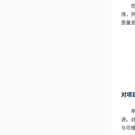
排，
质量
对项
进。
与可