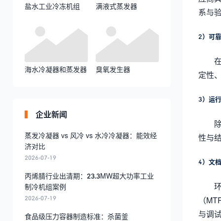
盐水工业冷冻机组
满液式蒸发器
系与
2）可
海水冷凝器和蒸发器
臭氧发生器
定性
3）运
企业新闻
蒸发冷凝器 vs 风冷 vs 水冷冷凝器：能效经
性与
济对比
2026-07-19
4）文
丙烯腈行业出清期：23.3MW超大功率工业
制冷机组案例
2026-07-19
（MT
与调
食品级压力容器制造标准：杀菌釜