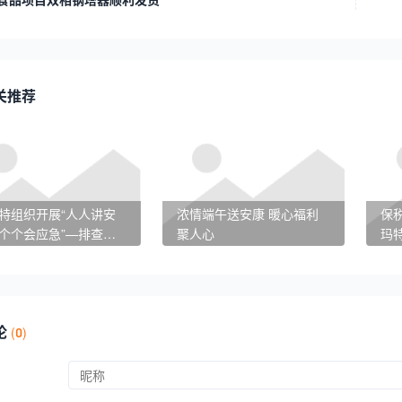
关推荐
特组织开展“人人讲安
浓情端午送安康 暖心福利
保税
个个会应急”—排查整
聚人心
玛
险隐患”专题培训
团
论
(
0)