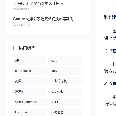
（Retort）选型与双重认证指南
2026-07-19
利玛
Wacker 化学张家港双相钢换热器案例
2026-07-19
保 *
热门标签
1）工
AP
cert.
装方
airproducts
88K
丙烯
工业冷冻机
2）关
冷冻机
separator
steamgenerator
VLEC
场调
Hyundai
压力容器