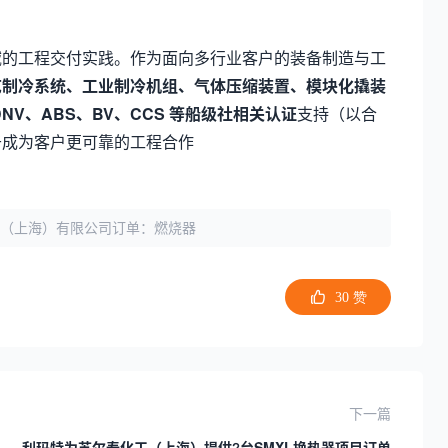
域的工程交付实践。作为面向多行业客户的装备制造与工
艺制冷系统、工业制冷机组、气体压缩装置、模块化撬装
 DNV、ABS、BV、CCS 等船级社相关认证
支持（以合
于成为客户更可靠的工程合作
（上海）有限公司订单：燃烧器
30
赞
下一篇
利玛特为苏尔寿化工（上海）提供2台SMXL换热器项目订单