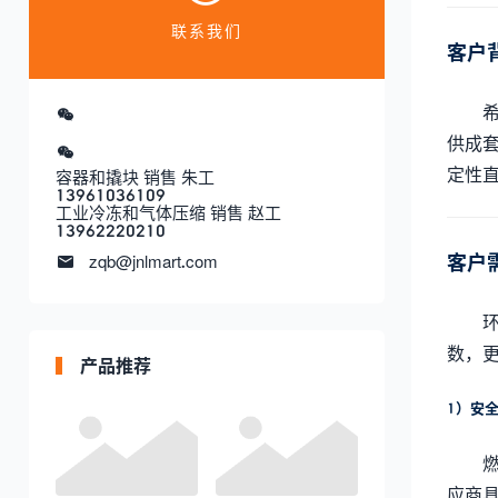
联系我们
客户
供成
定性
容器和撬块 销售 朱工
13961036109
工业冷冻和气体压缩 销售 赵工
13962220210
客户
zqb@jnlmart.com
数，更
产品推荐
1）安
应商