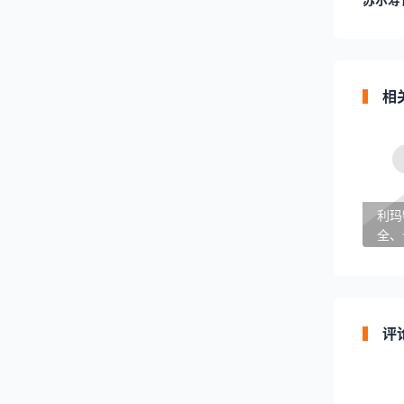
相
利玛
全、
治风
评