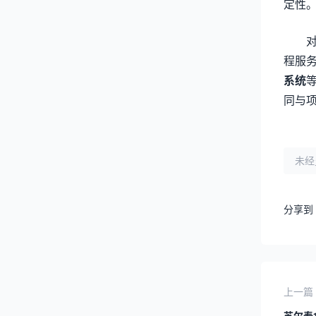
定性
程服
系统
同与
未经
分享到
上一篇
苏尔寿