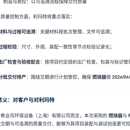
3）制造与质控：以可追溯流程保障交付质量
在质量控制方面，利玛特将重点落实：
材料与过程可追溯
：关键材料按批次管理，文件可追溯；
过程检验
：尺寸、外观、装配一致性等节点检验记录化；
出厂检查与验收配合
：按项目约定组织出厂检查、包装与标识管
分批交付排产
：围绕交期进行计划管控，确保
燃烧器
按
2026/04
意义：对客户与对利玛特
对希业司环保设备（上海）有限公司而言，本次采购的
燃烧器
与
批交期与可追溯的质量交付，能够为其项目装配与调试创造更可