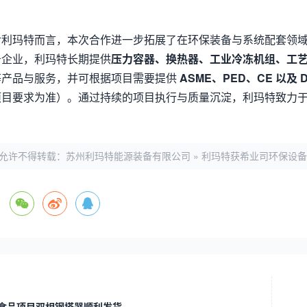
。
对利玛特而言，本次合作进一步拓展了在环保装备与系统配套领
务企业，利玛特长期提供
压力容器、换热器、工业冷冻机组、工
等产品与服务，并可根据项目需要提供
ASME、PED、CE 以及
项目要求为准）。通过持续的项目执行与质量沉淀，利玛特致力
允许不得转载：
苏州利玛特能源装备有限公司
»
利玛特获希业司环保设备
食品项目双相钢塔器顺利发货