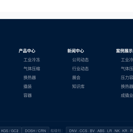
产品中心
新闻中心
案例展示
工业冷冻
公司动态
工业
气体压缩
行业动态
气体
换热器
展会
压力
撬装
知识库
换热
容器
成撬
KGS / GC2
DOSH / CRN
船级社：
DNV · CCS · BV · ABS · LR · NK · KR · 