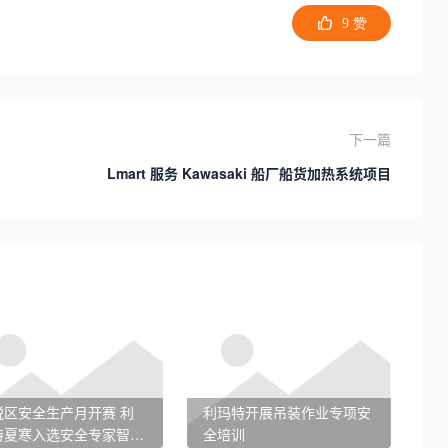
9
赞
下一篇
Lmart 服务 Kawasaki 船厂船货加热系统项目
区安全生产月开赛 利
利玛特开展吊装作业专项安
特夏寒入选安全专家智囊
全培训