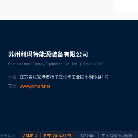
苏州利玛特能源装备有限公司
Suzhou Lmart Energy Equipment Co., Ltd. | Since 2007
地址
江苏省张家港市扬子江化学工业园小明沙路1号
英文
www.jnlmart.net
资质认证：
ASME U
PED 2014/68/EU
ISO 9001
中国A2类压力容器