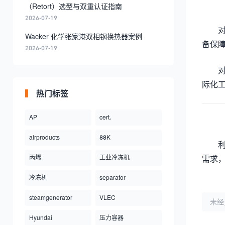
（Retort）选型与双重认证指南
2026-07-19
Wacker 化学张家港双相钢换热器案例
备保
2026-07-19
际化
热门标签
AP
cert.
airproducts
88K
丙烯
工业冷冻机
需求
冷冻机
separator
steamgenerator
VLEC
未经
Hyundai
压力容器