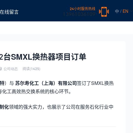
24小时服务热线
中 /
EN
在线留言
13961036109
台SMXL换热器项目订单
阅读(
1425)
公司动态
特
）与
苏尔寿化工（上海）有限公司
签订了SMXL换热
寿化工高效热交换系统的核心环节。
制化
领域的强大实力，也展示了公司在服务石化行业中