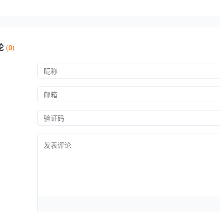
险隐患”专题培训
团
论
(
0)