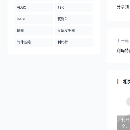
分享到
VLGC
98K
BASF
瓦锡兰
塔器
臭氧发生器
上一篇
气体压缩
利玛特
利玛特
相
利玛
全、